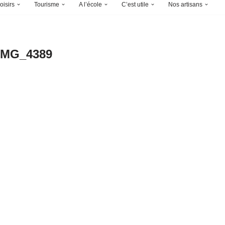
oisirs
Tourisme
A l’école
C’est utile
Nos artisans
IMG_4389