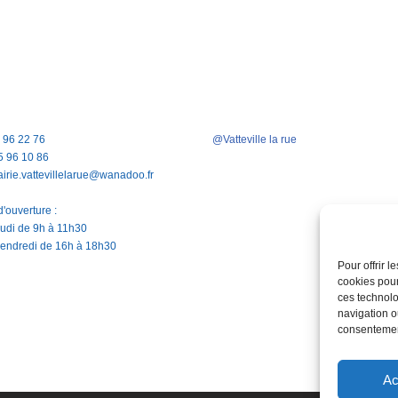
5 96 22 76
@Vatteville la rue
5 96 10 86
airie.vattevillelarue@wanadoo.fr
'ouverture :
jeudi de 9h à 11h30
vendredi de 16h à 18h30
Pour offrir 
cookies pour
ces technolo
navigation ou
consentement
Ac