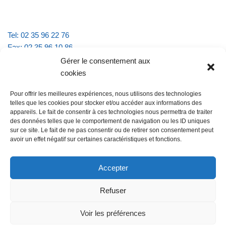
Tel: 02 35 96 22 76
Fax: 02 35 96 10 86
Email : mairie.vattevillelarue@wanadoo.fr
Gérer le consentement aux
cookies
Horaires d'ouverture :
Pour offrir les meilleures expériences, nous utilisons des technologies
lundi et jeudi de 9h à 11h30
telles que les cookies pour stocker et/ou accéder aux informations des
mardi et vendredi de 16h à 18h30
appareils. Le fait de consentir à ces technologies nous permettra de traiter
des données telles que le comportement de navigation ou les ID uniques
sur ce site. Le fait de ne pas consentir ou de retirer son consentement peut
avoir un effet négatif sur certaines caractéristiques et fonctions.
@Vatteville la rue
Pour nous contacter
Accepter
Refuser
Les mentions légales et la politique de confidentialité
Voir les préférences
@Vatteville-la-rue
mentions légales
Propulsé par