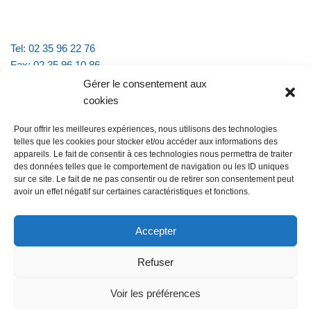
Tel: 02 35 96 22 76
Fax: 02 35 96 10 86
Email : mairie.vattevillelarue@wanadoo.fr
Gérer le consentement aux
cookies
Horaires d'ouverture :
Pour offrir les meilleures expériences, nous utilisons des technologies
lundi et jeudi de 9h à 11h30
telles que les cookies pour stocker et/ou accéder aux informations des
mardi et vendredi de 16h à 18h30
appareils. Le fait de consentir à ces technologies nous permettra de traiter
des données telles que le comportement de navigation ou les ID uniques
sur ce site. Le fait de ne pas consentir ou de retirer son consentement peut
avoir un effet négatif sur certaines caractéristiques et fonctions.
@Vatteville la rue
Pour nous contacter
Accepter
Refuser
Les mentions légales et la politique de confidentialité
Voir les préférences
@Vatteville-la-rue
mentions légales
Propulsé par