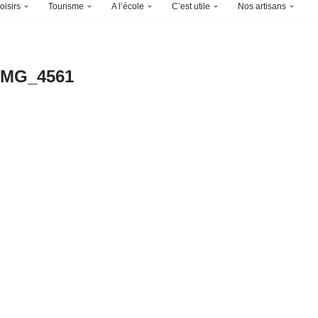
oisirs
Tourisme
A l’école
C’est utile
Nos artisans
IMG_4561