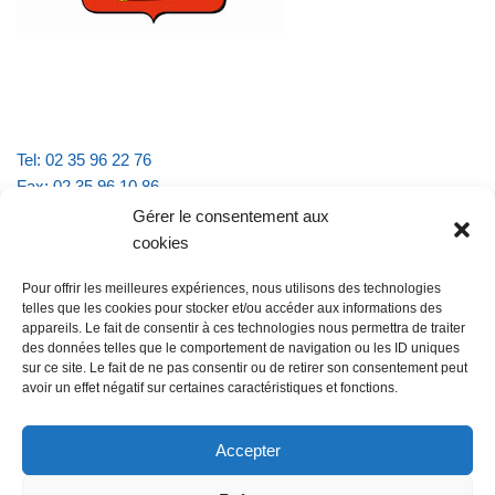
Tel: 02 35 96 22 76
Fax: 02 35 96 10 86
Email : mairie.vattevillelarue@wanadoo.fr
Gérer le consentement aux
cookies
Horaires d'ouverture :
Pour offrir les meilleures expériences, nous utilisons des technologies
lundi et jeudi de 9h à 11h30
telles que les cookies pour stocker et/ou accéder aux informations des
mardi et vendredi de 16h à 18h30
appareils. Le fait de consentir à ces technologies nous permettra de traiter
des données telles que le comportement de navigation ou les ID uniques
sur ce site. Le fait de ne pas consentir ou de retirer son consentement peut
avoir un effet négatif sur certaines caractéristiques et fonctions.
@Vatteville la rue
Pour nous contacter
Accepter