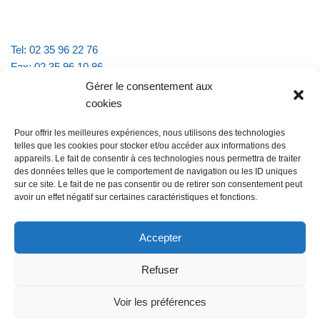
Tel: 02 35 96 22 76
Fax: 02 35 96 10 86
Email : mairie.vattevillelarue@wanadoo.fr
Gérer le consentement aux
cookies
Horaires d'ouverture :
Pour offrir les meilleures expériences, nous utilisons des technologies
lundi et jeudi de 9h à 11h30
telles que les cookies pour stocker et/ou accéder aux informations des
mardi et vendredi de 16h à 18h30
appareils. Le fait de consentir à ces technologies nous permettra de traiter
des données telles que le comportement de navigation ou les ID uniques
sur ce site. Le fait de ne pas consentir ou de retirer son consentement peut
avoir un effet négatif sur certaines caractéristiques et fonctions.
@Vatteville la rue
Pour nous contacter
Accepter
Refuser
Les mentions légales et la politique de confidentialité
Voir les préférences
@Vatteville-la-rue
mentions légales
Propulsé par