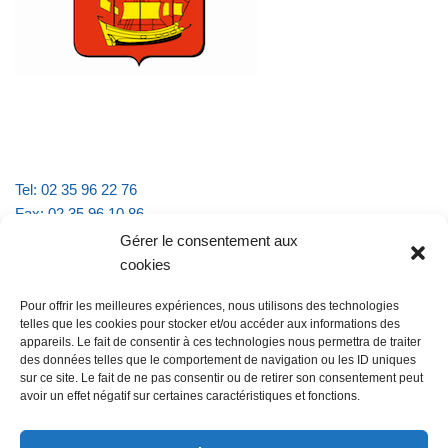
Tel: 02 35 96 22 76
Fax: 02 35 96 10 86
Email : mairie.vattevillelarue@wanadoo.fr
Gérer le consentement aux
cookies
Horaires d'ouverture :
Pour offrir les meilleures expériences, nous utilisons des technologies
lundi et jeudi de 9h à 11h30
telles que les cookies pour stocker et/ou accéder aux informations des
mardi et vendredi de 16h à 18h30
appareils. Le fait de consentir à ces technologies nous permettra de traiter
des données telles que le comportement de navigation ou les ID uniques
sur ce site. Le fait de ne pas consentir ou de retirer son consentement peut
avoir un effet négatif sur certaines caractéristiques et fonctions.
@Vatteville la rue
Pour nous contacter