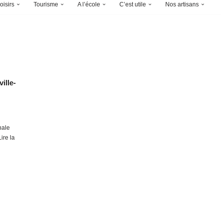
oisirs
Tourisme
A l’école
C’est utile
Nos artisans
ille-
nale
Lire la