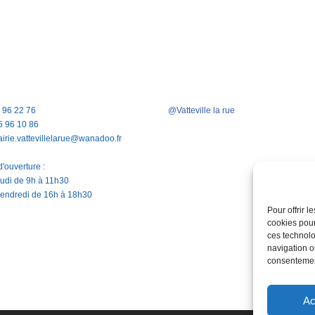
5 96 22 76
@Vatteville la rue
5 96 10 86
airie.vattevillelarue@wanadoo.fr
'ouverture :
jeudi de 9h à 11h30
vendredi de 16h à 18h30
Pour offrir 
cookies pour
ces technolo
navigation ou
consentement
Ac