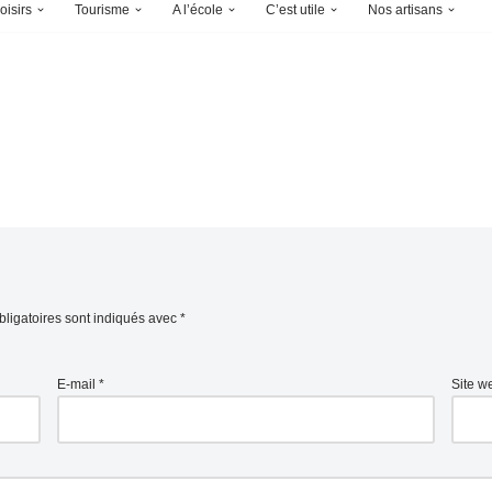
oisirs
Tourisme
A l’école
C’est utile
Nos artisans
ligatoires sont indiqués avec
*
E-mail
*
Site w