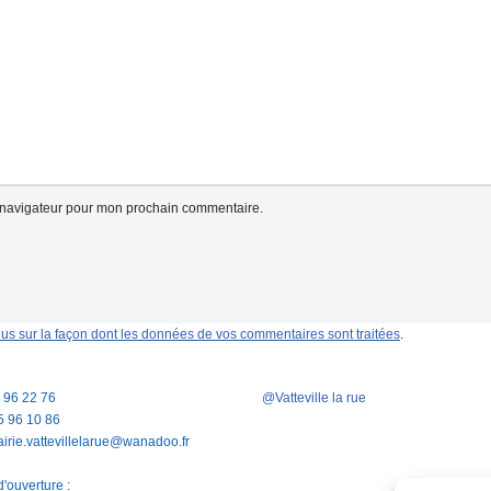
e navigateur pour mon prochain commentaire.
lus sur la façon dont les données de vos commentaires sont traitées
.
5 96 22 76
@Vatteville la rue
5 96 10 86
airie.vattevillelarue@wanadoo.fr
'ouverture :