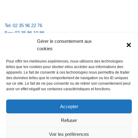
Tel: 02 35 96 22 76
Fax: 02 35 96 10 86
Email : mairie.vattevillelarue@wanadoo.fr
Gérer le consentement aux
cookies
Horaires d'ouverture :
Pour offrir les meilleures expériences, nous utilisons des technologies
lundi et jeudi de 9h à 11h30
telles que les cookies pour stocker et/ou accéder aux informations des
mardi et vendredi de 16h à 18h30
appareils. Le fait de consentir à ces technologies nous permettra de traiter
des données telles que le comportement de navigation ou les ID uniques
sur ce site. Le fait de ne pas consentir ou de retirer son consentement peut
avoir un effet négatif sur certaines caractéristiques et fonctions.
@Vatteville la rue
Pour nous contacter
Accepter
Refuser
Les mentions légales et la politique de confidentialité
Voir les préférences
@Vatteville-la-rue
mentions légales
Propulsé par