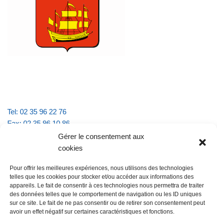
Tel: 02 35 96 22 76
Fax: 02 35 96 10 86
Email : mairie.vattevillelarue@wanadoo.fr
Gérer le consentement aux
cookies
Horaires d'ouverture :
Pour offrir les meilleures expériences, nous utilisons des technologies
lundi et jeudi de 9h à 11h30
telles que les cookies pour stocker et/ou accéder aux informations des
mardi et vendredi de 16h à 18h30
appareils. Le fait de consentir à ces technologies nous permettra de traiter
des données telles que le comportement de navigation ou les ID uniques
sur ce site. Le fait de ne pas consentir ou de retirer son consentement peut
avoir un effet négatif sur certaines caractéristiques et fonctions.