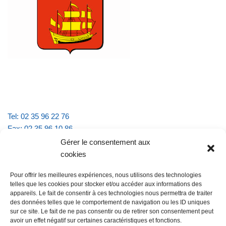
Tel: 02 35 96 22 76
Fax: 02 35 96 10 86
Email : mairie.vattevillelarue@wanadoo.fr
Gérer le consentement aux
cookies
Horaires d'ouverture :
Pour offrir les meilleures expériences, nous utilisons des technologies
lundi et jeudi de 9h à 11h30
telles que les cookies pour stocker et/ou accéder aux informations des
mardi et vendredi de 16h à 18h30
appareils. Le fait de consentir à ces technologies nous permettra de traiter
des données telles que le comportement de navigation ou les ID uniques
sur ce site. Le fait de ne pas consentir ou de retirer son consentement peut
avoir un effet négatif sur certaines caractéristiques et fonctions.