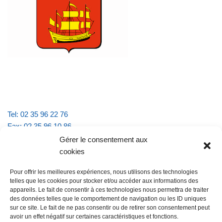
Tel: 02 35 96 22 76
Fax: 02 35 96 10 86
Email : mairie.vattevillelarue@wanadoo.fr
Gérer le consentement aux
cookies
Horaires d'ouverture :
Pour offrir les meilleures expériences, nous utilisons des technologies
lundi et jeudi de 9h à 11h30
telles que les cookies pour stocker et/ou accéder aux informations des
mardi et vendredi de 16h à 18h30
appareils. Le fait de consentir à ces technologies nous permettra de traiter
des données telles que le comportement de navigation ou les ID uniques
sur ce site. Le fait de ne pas consentir ou de retirer son consentement peut
avoir un effet négatif sur certaines caractéristiques et fonctions.