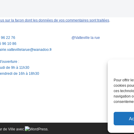
lus sur la façon dont les données de vos commentaires sont traitées
.
5 96 22 76
@Vatteville la rue
5 96 10 86
airie.vattevillelarue@wanadoo.fr
'ouverture :
jeudi de 9h à 11h30
vendredi de 16h à 18h30
Pour offrir 
cookies pour
ces technolo
navigation ou
consentement
Ac
r de Ville avec
.