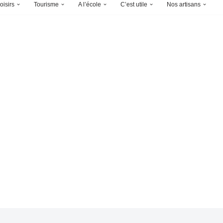
oisirs
Tourisme
A l’école
C’est utile
Nos artisans