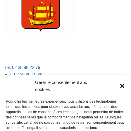
Tel: 02 35 96 22 76
Fax: 02 35 96 10 86
Email : mairie.vattevillelarue@wanadoo.fr
Gérer le consentement aux
cookies
Horaires d'ouverture :
Pour offrir les meilleures expériences, nous utilisons des technologies
lundi et jeudi de 9h à 11h30
telles que les cookies pour stocker et/ou accéder aux informations des
mardi et vendredi de 16h à 18h30
appareils. Le fait de consentir à ces technologies nous permettra de traiter
des données telles que le comportement de navigation ou les ID uniques
sur ce site. Le fait de ne pas consentir ou de retirer son consentement peut
avoir un effet négatif sur certaines caractéristiques et fonctions.