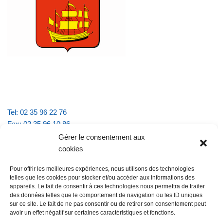
Tel: 02 35 96 22 76
Fax: 02 35 96 10 86
Email : mairie.vattevillelarue@wanadoo.fr
Gérer le consentement aux
cookies
Horaires d'ouverture :
Pour offrir les meilleures expériences, nous utilisons des technologies
lundi et jeudi de 9h à 11h30
telles que les cookies pour stocker et/ou accéder aux informations des
mardi et vendredi de 16h à 18h30
appareils. Le fait de consentir à ces technologies nous permettra de traiter
des données telles que le comportement de navigation ou les ID uniques
sur ce site. Le fait de ne pas consentir ou de retirer son consentement peut
avoir un effet négatif sur certaines caractéristiques et fonctions.