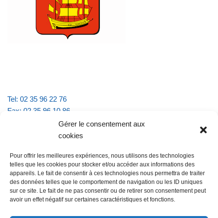
Tel: 02 35 96 22 76
Fax: 02 35 96 10 86
Email : mairie.vattevillelarue@wanadoo.fr
Gérer le consentement aux
cookies
Horaires d'ouverture :
Pour offrir les meilleures expériences, nous utilisons des technologies
lundi et jeudi de 9h à 11h30
telles que les cookies pour stocker et/ou accéder aux informations des
mardi et vendredi de 16h à 18h30
appareils. Le fait de consentir à ces technologies nous permettra de traiter
des données telles que le comportement de navigation ou les ID uniques
sur ce site. Le fait de ne pas consentir ou de retirer son consentement peut
avoir un effet négatif sur certaines caractéristiques et fonctions.
@Vatteville la rue