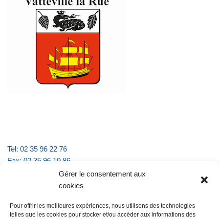
Tel: 02 35 96 22 76
Fax: 02 35 96 10 86
Email : mairie.vattevillelarue@wanadoo.fr
Gérer le consentement aux
cookies
Horaires d'ouverture :
Pour offrir les meilleures expériences, nous utilisons des technologies
lundi et jeudi de 9h à 11h30
telles que les cookies pour stocker et/ou accéder aux informations des