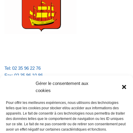
Tel: 02 35 96 22 76
Fax: 02 35 96 10 86
Email : mairie.vattevillelarue@wanadoo.fr
Gérer le consentement aux
cookies
Horaires d'ouverture :
Pour offrir les meilleures expériences, nous utilisons des technologies
lundi et jeudi de 9h à 11h30
telles que les cookies pour stocker et/ou accéder aux informations des
mardi et vendredi de 16h à 18h30
appareils. Le fait de consentir à ces technologies nous permettra de traiter
des données telles que le comportement de navigation ou les ID uniques
sur ce site. Le fait de ne pas consentir ou de retirer son consentement peut
avoir un effet négatif sur certaines caractéristiques et fonctions.