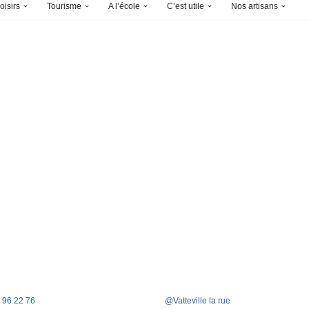
oisirs
Tourisme
A l’école
C’est utile
Nos artisans
5 96 22 76
@Vatteville la rue