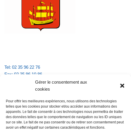
Tel: 02 35 96 22 76
Fax: 02 35 96 10 86
Email : mairie.vattevillelarue@wanadoo.fr
Gérer le consentement aux
cookies
Horaires d'ouverture :
Pour offrir les meilleures expériences, nous utilisons des technologies
lundi et jeudi de 9h à 11h30
telles que les cookies pour stocker et/ou accéder aux informations des
mardi et vendredi de 16h à 18h30
appareils. Le fait de consentir à ces technologies nous permettra de traiter
des données telles que le comportement de navigation ou les ID uniques
sur ce site. Le fait de ne pas consentir ou de retirer son consentement peut
avoir un effet négatif sur certaines caractéristiques et fonctions.