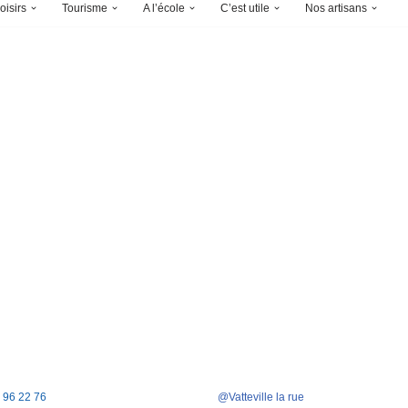
oisirs
Tourisme
A l’école
C’est utile
Nos artisans
5 96 22 76
@Vatteville la rue