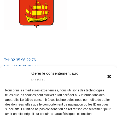
Tel: 02 35 96 22 76
Fax: 02 35 96 10 86
Email : mairie.vattevillelarue@wanadoo.fr
Gérer le consentement aux
cookies
Horaires d'ouverture :
Pour offrir les meilleures expériences, nous utilisons des technologies
lundi et jeudi de 9h à 11h30
telles que les cookies pour stocker et/ou accéder aux informations des
mardi et vendredi de 16h à 18h30
appareils. Le fait de consentir à ces technologies nous permettra de traiter
des données telles que le comportement de navigation ou les ID uniques
sur ce site. Le fait de ne pas consentir ou de retirer son consentement peut
avoir un effet négatif sur certaines caractéristiques et fonctions.