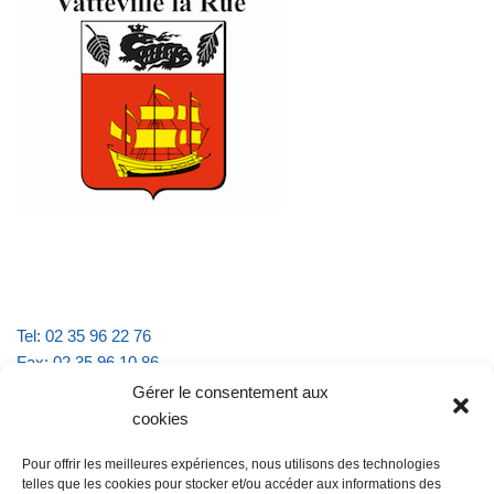
Tel: 02 35 96 22 76
Fax: 02 35 96 10 86
Email : mairie.vattevillelarue@wanadoo.fr
Gérer le consentement aux
cookies
Horaires d'ouverture :
Pour offrir les meilleures expériences, nous utilisons des technologies
lundi et jeudi de 9h à 11h30
telles que les cookies pour stocker et/ou accéder aux informations des