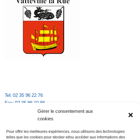
Tel: 02 35 96 22 76
Fax: 02 35 96 10 86
Email : mairie.vattevillelarue@wanadoo.fr
Gérer le consentement aux
cookies
Horaires d'ouverture :
Pour offrir les meilleures expériences, nous utilisons des technologies
lundi et jeudi de 9h à 11h30
telles que les cookies pour stocker et/ou accéder aux informations des