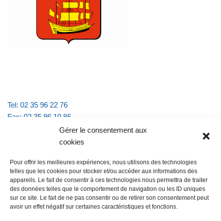
Tel: 02 35 96 22 76
Fax: 02 35 96 10 86
Email : mairie.vattevillelarue@wanadoo.fr
Gérer le consentement aux
cookies
Horaires d'ouverture :
Pour offrir les meilleures expériences, nous utilisons des technologies
lundi et jeudi de 9h à 11h30
telles que les cookies pour stocker et/ou accéder aux informations des
mardi et vendredi de 16h à 18h30
appareils. Le fait de consentir à ces technologies nous permettra de traiter
des données telles que le comportement de navigation ou les ID uniques
sur ce site. Le fait de ne pas consentir ou de retirer son consentement peut
avoir un effet négatif sur certaines caractéristiques et fonctions.
@Vatteville la rue